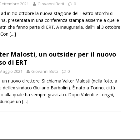
Settembre 2021
Giovanni Botti
0
 ad inizio ottobre la nuova stagione del Teatro Storchi di
a, presentata in una conferenza stampa assieme a quelle
eatri che fanno parte di ERT. A inaugurarla, dall’1 al 3 ottobre
 “Con
[…]
ter Malosti, un outsider per il nuovo
so di ERT
Maggio 2021
Giovanni Botti
0
a un nuovo direttore. Si chiama Valter Malosti (nella foto, a
a dell’ex sindaco Giuliano Barbolini). È nato a Torino, città
no alla quale ha sempre gravitato. Dopo Valenti e Longhi,
 dunque un
[…]