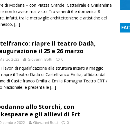
ore di Modena – con Piazza Grande, Cattedrale e Ghirlandina
e non lo avete mai visto. Tra venerdì 6 e domenica 8
e, infatti, tra le meraviglie architettoniche e artistiche del
Unesco,
[…]
FA
telfranco: riapre il teatro Dadà,
naugurazione il 25 e 26 marzo
 Marzo 2023
Giovanni Botti
0
 lavori di riqualificazione alla struttura iniziati a maggio
 riapre il Teatro Dadà di Castelfranco Emilia, affidato dal
e di Castelfranco Emilia a Emilia Romagna Teatro ERT /
o Nazionale, e presenta le
[…]
odanno allo Storchi, con
kespeare e gli allievi di Ert
Dicembre 2022
Giovanni Botti
0