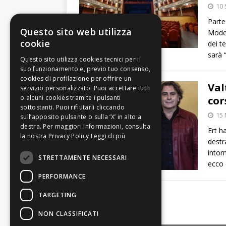
10 
Parte
Questo sito web utilizza
Moden
cookie
dei t
sarà
Val
cor
15 
Ert h
Leggi di più
destr
intor
STRETTAMENTE NECESSARI
ecco
PERFORMANCE
TARGETING
1
2
»
NON CLASSIFICATI