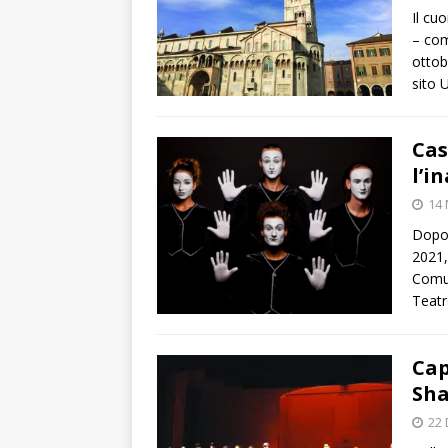
Il cu
– com
ottobr
sito 
Cas
l’i
14
Dopo i
2021,
Comun
Teatr
Cap
Sha
22 