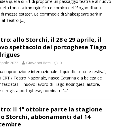
 idea quella di Ert di proporre un passaggio teatrale al nuovo
nella tonalità immaginifica e comica del “Sogno di una
 di mezza estate”. La commedia di Shakespeare sarà in
 al Teatro
[…]
tro: allo Storchi, il 28 e 29 aprile, il
vo spettacolo del portoghese Tiago
rigues
Aprile 2022
Giovanni Botti
0
a coproduzione internazionale di quindici teatri e festival,
ui ERT / Teatro Nazionale, nasce Catarina e a beleza de
 fascistas, il nuovo lavoro di Tiago Rodrigues, autore,
e e regista portoghese, nominato
[…]
tro: il 1° ottobre parte la stagione
lo Storchi, abbonamenti dal 14
ttembre