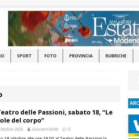
RO
SPORT
FOTO
PROVINCIA
RUBRICHE
o
ARC
Teatro delle Passioni, sabato 18, “Le
ole del corpo”
Ottobre 2025
Giovanni Botti
0
o 18 ottobre alle ore 19.00 al Teatro delle Passioni la