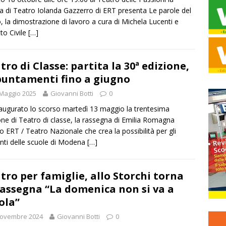
a di Teatro Iolanda Gazzerro di ERT presenta Le parole del
, la dimostrazione di lavoro a cura di Michela Lucenti e
tto Civile
[…]
tro di Classe: partita la 30ª edizione,
untamenti fino a giugno
Maggio 2025
Giovanni Botti
0
augurato lo scorso martedì 13 maggio la trentesima
one di Teatro di classe, la rassegna di Emilia Romagna
o ERT / Teatro Nazionale che crea la possibilità per gli
nti delle scuole di Modena
[…]
tro per famiglie, allo Storchi torna
rassegna “La domenica non si va a
ola”
Novembre 2024
Giovanni Botti
0