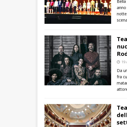
Bella
anno 
notte
scena
Tea
nuo
Rod
19 
Da un
fra c
matar
attor
Tea
del
se