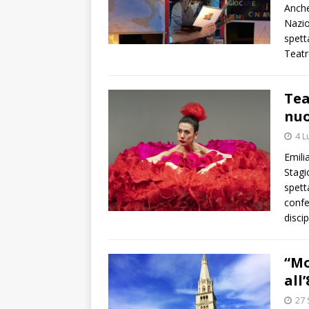
Anche
Nazio
spett
Teatr
Tea
nuo
4 L
Emili
Stag
spett
confe
discip
“Mo
all
27 