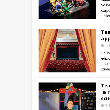
Scuol
corpo
Balle
Tea
app
14 
Ha in
edizi
Teatr
stude
Tea
la 
scu
8 