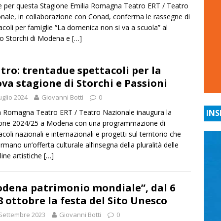
 per questa Stagione Emilia Romagna Teatro ERT / Teatro
nale, in collaborazione con Conad, conferma le rassegne di
acoli per famiglie “La domenica non si va a scuola” al
o Storchi di Modena e
[…]
tro: trentadue spettacoli per la
va stagione di Storchi e Passioni
uglio 2024
Giovanni Botti
0
a Romagna Teatro ERT / Teatro Nazionale inaugura la
INS
ione 2024/25 a Modena con una programmazione di
acoli nazionali e internazionali e progetti sul territorio che
rmano un’offerta culturale all’insegna della pluralità delle
line artistiche
[…]
dena patrimonio mondiale”, dal 6
’8 ottobre la festa del Sito Unesco
Settembre 2023
Giovanni Botti
0