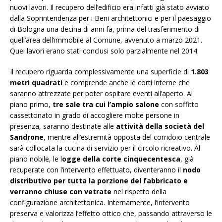
nuovi lavori. Il recupero dell’edificio era infatti già stato avviato
dalla Soprintendenza per i Beni architettonici e per il paesaggio
di Bologna una decina di anni fa, prima del trasferimento di
quell’area dell’immobile al Comune, avvenuto a marzo 2021.
Quei lavori erano stati conclusi solo parzialmente nel 2014.
Il recupero riguarda complessivamente una superficie di
1.803
metri quadrati
e comprende anche le corti interne che
saranno attrezzate per poter ospitare eventi all’aperto. Al
piano primo,
tre sale tra cui l’ampio salone
con soffitto
cassettonato in grado di accogliere molte persone in
presenza, saranno destinate alle
attività della società del
Sandrone
, mentre all’estremità opposta del corridoio centrale
sarà collocata la cucina di servizio per il circolo ricreativo. Al
piano nobile, le l
ogge della corte cinquecentesca
, già
recuperate con l’intervento effettuato, diventeranno il
nodo
distributivo per tutta la porzione del fabbricato e
verranno chiuse con vetrate
nel rispetto della
configurazione architettonica. Internamente, l’intervento
preserva e valorizza l’effetto ottico che, passando attraverso le