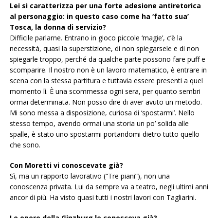
Lei si caratterizza per una forte adesione antiretorica
al personaggio: in questo caso come ha ‘fatto sua’
Tosca, la donna di servizio?
Difficile parlarne. Entrano in gioco piccole ‘magie’, c’è la
necessità, quasi la superstizione, di non spiegarsele e di non
spiegarle troppo, perché da qualche parte possono fare puff e
scomparire. Il nostro non è un lavoro matematico, è entrare in
scena con la stessa partitura e tuttavia essere presenti a quel
momento lì. È una scommessa ogni sera, per quanto sembri
ormai determinata. Non posso dire di aver avuto un metodo.
Mi sono messa a disposizione, curiosa di ‘spostarmi’. Nello
stesso tempo, avendo ormai una storia un po’ solida alle
spalle, è stato uno spostarmi portandomi dietro tutto quello
che sono.
Con Moretti vi conoscevate già?
Sì, ma un rapporto lavorativo (“Tre piani”), non una
conoscenza privata. Lui da sempre va a teatro, negli ultimi anni
ancor di più. Ha visto quasi tutti i nostri lavori con Tagliarini.
Le opere della Ginzburg le conosceva già?