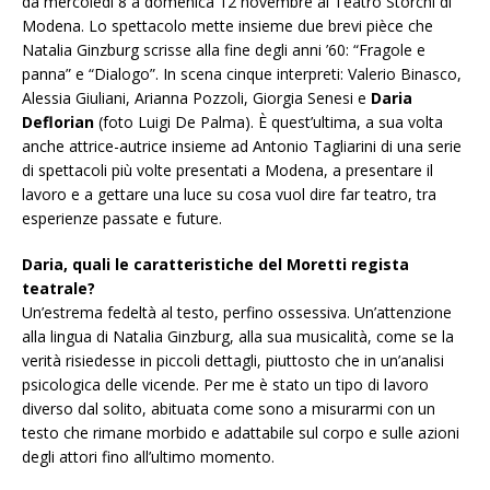
da mercoledì 8 a domenica 12 novembre al Teatro Storchi di
Modena. Lo spettacolo mette insieme due brevi pièce che
Natalia Ginzburg scrisse alla fine degli anni ’60: “Fragole e
panna” e “Dialogo”. In scena cinque interpreti: Valerio Binasco,
Alessia Giuliani, Arianna Pozzoli, Giorgia Senesi e
Daria
Deflorian
(foto Luigi De Palma). È quest’ultima, a sua volta
anche attrice-autrice insieme ad Antonio Tagliarini di una serie
di spettacoli più volte presentati a Modena, a presentare il
lavoro e a gettare una luce su cosa vuol dire far teatro, tra
esperienze passate e future.
Daria, quali le caratteristiche del Moretti regista
teatrale?
Un’estrema fedeltà al testo, perfino ossessiva. Un’attenzione
alla lingua di Natalia Ginzburg, alla sua musicalità, come se la
verità risiedesse in piccoli dettagli, piuttosto che in un’analisi
psicologica delle vicende. Per me è stato un tipo di lavoro
diverso dal solito, abituata come sono a misurarmi con un
testo che rimane morbido e adattabile sul corpo e sulle azioni
degli attori fino all’ultimo momento.