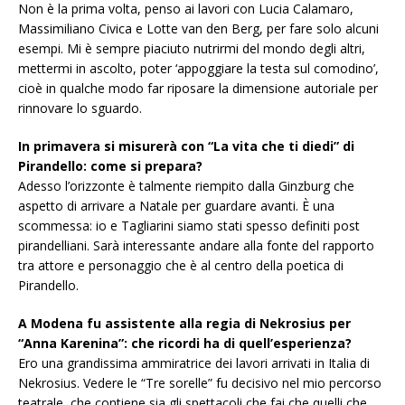
Non è la prima volta, penso ai lavori con Lucia Calamaro,
Massimiliano Civica e Lotte van den Berg, per fare solo alcuni
esempi. Mi è sempre piaciuto nutrirmi del mondo degli altri,
mettermi in ascolto, poter ‘appoggiare la testa sul comodino’,
cioè in qualche modo far riposare la dimensione autoriale per
rinnovare lo sguardo.
In primavera si misurerà con “La vita che ti diedi” di
Pirandello: come si prepara?
Adesso l’orizzonte è talmente riempito dalla Ginzburg che
aspetto di arrivare a Natale per guardare avanti. È una
scommessa: io e Tagliarini siamo stati spesso definiti post
pirandelliani. Sarà interessante andare alla fonte del rapporto
tra attore e personaggio che è al centro della poetica di
Pirandello.
A Modena fu assistente alla regia di Nekrosius per
“Anna Karenina”: che ricordi ha di quell’esperienza?
Ero una grandissima ammiratrice dei lavori arrivati in Italia di
Nekrosius. Vedere le “Tre sorelle” fu decisivo nel mio percorso
teatrale, che contiene sia gli spettacoli che fai che quelli che