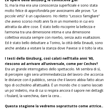
Sì, ma la mia era una conoscenza superficiale e sono stata
molto felice di approfondirla per avvicinarmi alle prove. “Le
piccole virtù” è un capolavoro. Ho riletto “Lessico famigliare”
che avevo scorso molti anni fa in un momento in cui ero
attratta da altre cose. È stato bello riscoprire la bellezza e
l’armonia tra una dimensione intima e una dimensione
collettiva vissuta sempre con riserbo, senza auto esaltazioni.
Ed è stato bello debuttare a Torino, la città della Einaudi, sono
anche andata a visitare la stanza dove Pavese si è tolto la vita.
I testi della Ginzburg, così calati nell’Italia anni ’60,
riescono ad arrivare all’universale, come per Cechov?
Era un grande interrogativo dello spettacolo. Mi sembra di sì,
di percepire ogni sera un’immediatezza del lavoro che accorcia
le distanze con il pubblico, senza che il lavoro abbia fatto alcun
tipo di occhiolino all’attualità. È un mondo che ci siamo lasciati
un po’ indietro, ma di cui si respira ancora il sapore nei dettagli:
i foulard, la varechina, dare la cera…
Questa stagione la vedremo soprattutto come attrice..