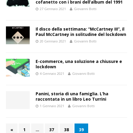
cofanetto con i brani dell’album del 1991
27 Gennaio 2021
Giovanni Botti
Il disco della settimana: “McCartney III”, il
Paul McCartney in solitudine del lockdown
20 Gennaio 2021
Giovanni Botti
E-commerce, una soluzione a chiusure e
lockdown
4 Gennaio 2021
Giovanni Botti
Panini, storia di una famiglia. L’ha
raccontata in un libro Leo Turrini
1 Gennaio 2021
Giovanni Botti
«
1
…
37
38
39