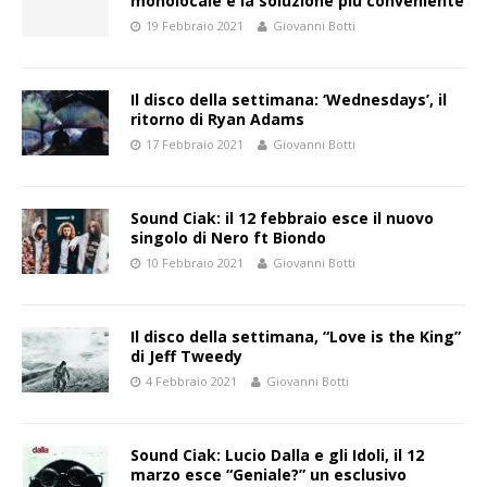
monolocale è la soluzione più conveniente
19 Febbraio 2021
Giovanni Botti
Il disco della settimana: ‘Wednesdays’, il
ritorno di Ryan Adams
17 Febbraio 2021
Giovanni Botti
Sound Ciak: il 12 febbraio esce il nuovo
singolo di Nero ft Biondo
10 Febbraio 2021
Giovanni Botti
Il disco della settimana, “Love is the King”
di Jeff Tweedy
4 Febbraio 2021
Giovanni Botti
Sound Ciak: Lucio Dalla e gli Idoli, il 12
marzo esce “Geniale?” un esclusivo